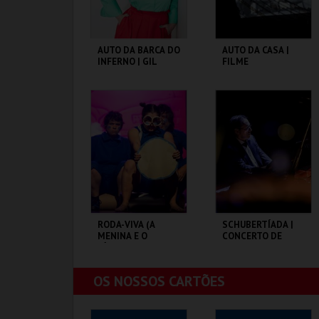
AUTO DA BARCA DO
AUTO DA CASA |
INFERNO | GIL
FILME
VICENTE
TEATRO NACIONAL
TEATRO NACIONAL
SÃO JOÃO
SÃO JOÃO
MAIS INFO
MAIS INFO
COMPRAR
COMPRAR
RODA-VIVA (A
SCHUBERTÍADA |
MENINA E O
CONCERTO DE
CÍRCULO)
NATAL
TEATRO CARLOS
TEATRO NACIONAL
OS NOSSOS CARTÕES
ALBERTO
SÃO JOÃO
MAIS INFO
MAIS INFO