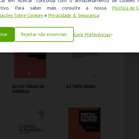
icar em "Aceitar" concorda com o armazenamento de cookies 
OK
ositivo. Para saber mais consulte a nossa
Política de 
A VOZ ENLUTADA
AIRBNB & NUVENS
ações Sobre Cookies
e
Privacidade & Segurança
.
TEATRO NACIONAL
TEATRO NACIONAL
SÃO JOÃO
SÃO JOÃO
itar
Rejeitar não essenciais
Gerir Preferências
MAIS INFO
MAIS INFO
COMPRAR
COMPRAR
AS HISTÓRIAS DE
AS TRÊS IRMÃS
HORÁCIO
TEATRO NACIONAL
TEATRO NACIONAL
SÃO JOÃO
SÃO JOÃO
MAIS INFO
MAIS INFO