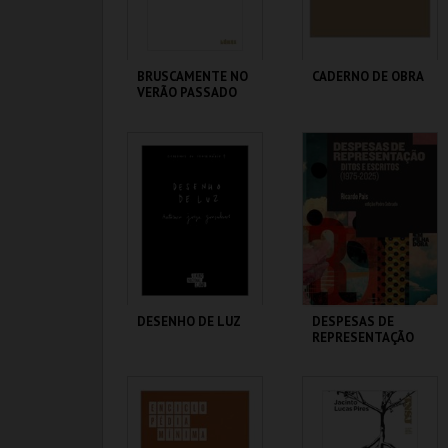
COMPRAR
COMPRAR
BRUSCAMENTE NO
CADERNO DE OBRA
VERÃO PASSADO
TEATRO NACIONAL
TEATRO NACIONAL
SÃO JOÃO
SÃO JOÃO
MAIS INFO
MAIS INFO
COMPRAR
COMPRAR
DESENHO DE LUZ
DESPESAS DE
REPRESENTAÇÃO
TEATRO NACIONAL
TEATRO NACIONAL
SÃO JOÃO
SÃO JOÃO