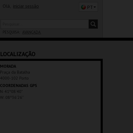
Olá,
iniciar sessão
PT
PESQUISA:
AVANÇADA
DISTRITO
LOCALIZAÇÃO
SALA
MORADA
Praça da Batalha
4000-102 Porto
COORDENADAS GPS
N: 41º08'40"
W: 08º36'26"