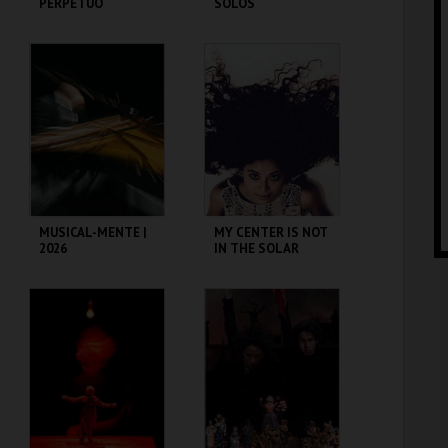
PERPÉTUO
SOLOS
TEATRO NACIONAL
TEATRO CARLOS
SÃO JOÃO
ALBERTO
MAIS INFO
MAIS INFO
COMPRAR
COMPRAR
MUSICAL-MENTE |
MY CENTER IS NOT
2026
IN THE SOLAR
SYSTEM |
PERFORMANCES
MOSTEIRO S. BENTO
MOSTEIRO S. BENTO
MAIS INFO
MAIS INFO
COMPRAR
COMPRAR