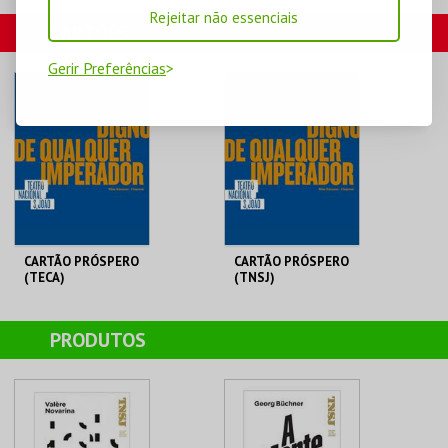
Rejeitar não essenciais
MOSTEIRO S. BENTO
CARTÕES
Gerir Preferências
MAIS INFO
COMPRAR
CARTÃO PRÓSPERO
CARTÃO PRÓSPERO
(TECA)
(TNSJ)
TEATRO NACIONAL
TEATRO NACIONAL
SÃO JOÃO
SÃO JOÃO
PRODUTOS
AQUISIÇÃO
AQUISIÇÃO
MAIS INFO
MAIS INFO
COMPRAR
COMPRAR