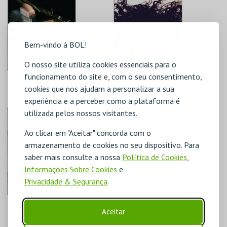
Bem-vindo à BOL!
O nosso site utiliza cookies essenciais para o
funcionamento do site e, com o seu consentimento,
MUSICAL-MENTE |
MY CENTER IS NOT
2026
IN THE SOLAR
cookies que nos ajudam a personalizar a sua
SYSTEM |
experiência e a perceber como a plataforma é
PERFORMANCES
utilizada pelos nossos visitantes.
MOSTEIRO S. BENTO
MOSTEIRO S. BENTO
Ao clicar em "Aceitar" concorda com o
MAIS INFO
MAIS INFO
armazenamento de cookies no seu dispositivo. Para
saber mais consulte a nossa
Política de Cookies
,
COMPRAR
COMPRAR
Informações Sobre Cookies
e
Privacidade & Segurança
.
SOLISTAS DA
Aceitar
ORQUESTRA XXI:
MORTON FELDMAN