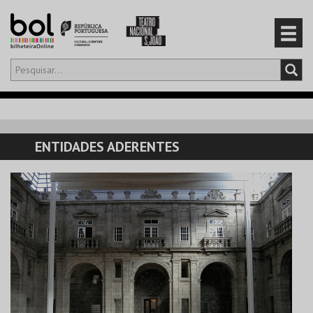
Olá,
iniciar sessão
PT
0
CARRINHO
ENTIDADES ADERENTES
EVENTOS
CARTÕES
PRODUTOS